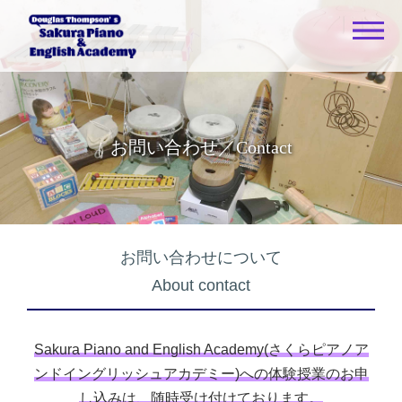
お問い合わせ／Contact
One-to-one
Teacher
Fees
お問い合わせについて
About contact
Student Voices
FAQ
Sakura Piano and English Academy(さくらピアノア
ンドイングリッシュアカデミー)への体験授業のお申
Close
し込みは、随時受け付けております。